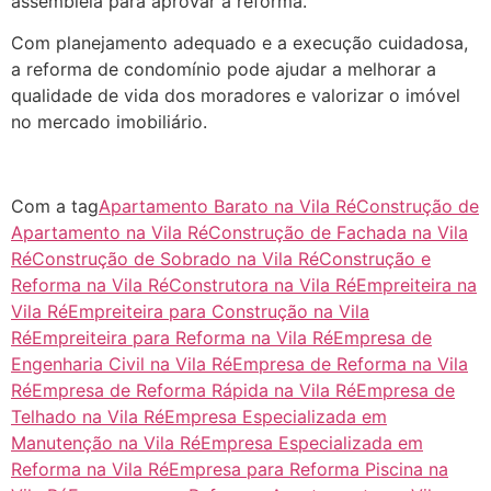
assembleia para aprovar a reforma.
Com planejamento adequado e a execução cuidadosa,
a reforma de condomínio pode ajudar a melhorar a
qualidade de vida dos moradores e valorizar o imóvel
no mercado imobiliário.
Com a tag
Apartamento Barato na Vila Ré
Construção de
Apartamento na Vila Ré
Construção de Fachada na Vila
Ré
Construção de Sobrado na Vila Ré
Construção e
Reforma na Vila Ré
Construtora na Vila Ré
Empreiteira na
Vila Ré
Empreiteira para Construção na Vila
Ré
Empreiteira para Reforma na Vila Ré
Empresa de
Engenharia Civil na Vila Ré
Empresa de Reforma na Vila
Ré
Empresa de Reforma Rápida na Vila Ré
Empresa de
Telhado na Vila Ré
Empresa Especializada em
Manutenção na Vila Ré
Empresa Especializada em
Reforma na Vila Ré
Empresa para Reforma Piscina na