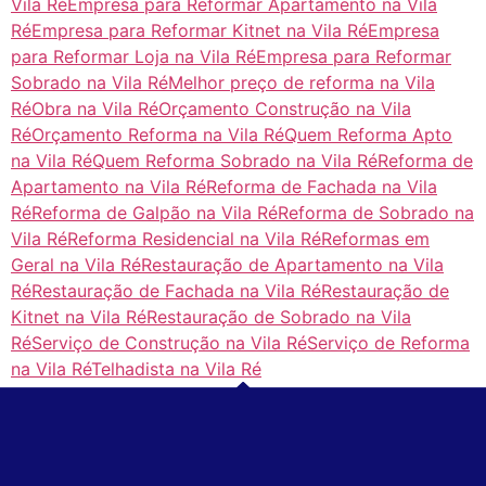
Vila Ré
Empresa para Reformar Apartamento na Vila
Ré
Empresa para Reformar Kitnet na Vila Ré
Empresa
para Reformar Loja na Vila Ré
Empresa para Reformar
Sobrado na Vila Ré
Melhor preço de reforma na Vila
Ré
Obra na Vila Ré
Orçamento Construção na Vila
Ré
Orçamento Reforma na Vila Ré
Quem Reforma Apto
na Vila Ré
Quem Reforma Sobrado na Vila Ré
Reforma de
Apartamento na Vila Ré
Reforma de Fachada na Vila
Ré
Reforma de Galpão na Vila Ré
Reforma de Sobrado na
Vila Ré
Reforma Residencial na Vila Ré
Reformas em
Geral na Vila Ré
Restauração de Apartamento na Vila
Ré
Restauração de Fachada na Vila Ré
Restauração de
Kitnet na Vila Ré
Restauração de Sobrado na Vila
Ré
Serviço de Construção na Vila Ré
Serviço de Reforma
na Vila Ré
Telhadista na Vila Ré