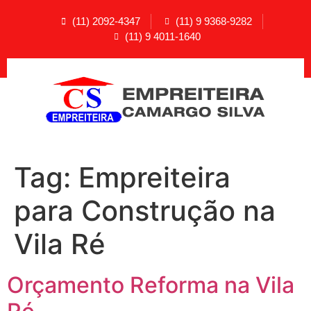
(11) 2092-4347
(11) 9 9368-9282
(11) 9 4011-1640
Tag:
Empreiteira
para Construção na
Vila Ré
Orçamento Reforma na Vila