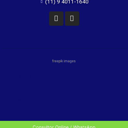
(11) 9 4011-1640
freepik images
Vila Matilde
Tatuapé
Moóca
Patriarca
Penha
Consultor Online / WhatsApp