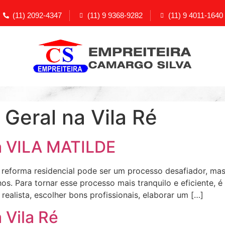
(11) 2092-4347
(11) 9 9368-9282
(11) 9 4011-1640
Geral na Vila Ré
a VILA MATILDE
orma residencial pode ser um processo desafiador, mas
s. Para tornar esse processo mais tranquilo e eficiente, é
ealista, escolher bons profissionais, elaborar um […]
 Vila Ré