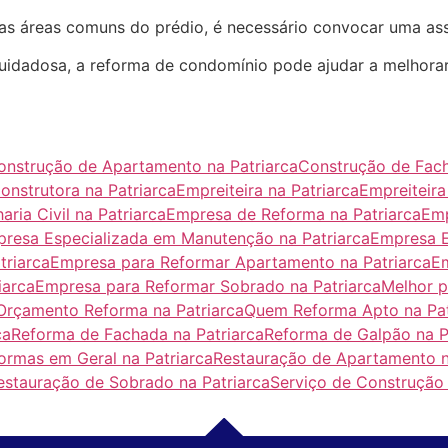
as áreas comuns do prédio, é necessário convocar uma ass
dadosa, a reforma de condomínio pode ajudar a melhorar
onstrução de Apartamento na Patriarca
Construção de Fach
onstrutora na Patriarca
Empreiteira na Patriarca
Empreiteira
ria Civil na Patriarca
Empresa de Reforma na Patriarca
Emp
resa Especializada em Manutenção na Patriarca
Empresa E
triarca
Empresa para Reformar Apartamento na Patriarca
Em
iarca
Empresa para Reformar Sobrado na Patriarca
Melhor p
Orçamento Reforma na Patriarca
Quem Reforma Apto na Pat
ca
Reforma de Fachada na Patriarca
Reforma de Galpão na P
ormas em Geral na Patriarca
Restauração de Apartamento n
estauração de Sobrado na Patriarca
Serviço de Construção 