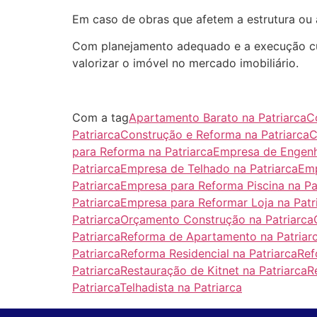
Em caso de obras que afetem a estrutura ou 
Com planejamento adequado e a execução cui
valorizar o imóvel no mercado imobiliário.
Com a tag
Apartamento Barato na Patriarca
C
Patriarca
Construção e Reforma na Patriarca
C
para Reforma na Patriarca
Empresa de Engenha
Patriarca
Empresa de Telhado na Patriarca
Emp
Patriarca
Empresa para Reforma Piscina na Pa
Patriarca
Empresa para Reformar Loja na Patr
Patriarca
Orçamento Construção na Patriarca
Patriarca
Reforma de Apartamento na Patriar
Patriarca
Reforma Residencial na Patriarca
Ref
Patriarca
Restauração de Kitnet na Patriarca
R
Patriarca
Telhadista na Patriarca