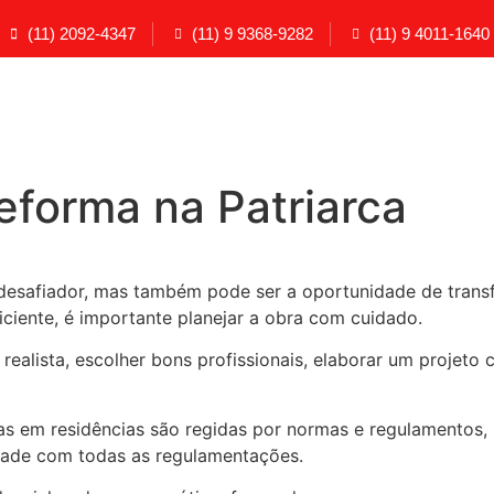
(11) 2092-4347
(11) 9 9368-9282
(11) 9 4011-1640
eforma na Patriarca
 desafiador, mas também pode ser a oportunidade de trans
iciente, é importante planejar a obra com cuidado.
 realista, escolher bons profissionais, elaborar um proje
s em residências são regidas por normas e regulamentos, por
idade com todas as regulamentações.