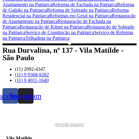
Apartamento na Patriarca
Reforma de Fachada na Patriarca
Reforma
de Galpão na Patriarca
Reforma de Sobrado na Patriarca
Reforma
Residencial na Patriarca
Reformas em Geral na Patriarca
Restauração
de Apartamento na Patriarca
Restauração de Fachada na
Patriarca
Restauração de Kitnet na Patriarca
Restauração de Sobrado
na Patriarca
Serviço de Construção na Patriarca
Serviço de Reforma
na Patriarca
Telhadista na Patriarca
Rua Durvalina, nº 137 - Vila Matilde -
São Paulo
(11) 2092-4347
(11) 9 9368-9282
(11) 9 4011-1640
acebook
Instagram
freepik images
Vila Matilde