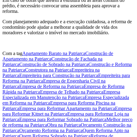
Em caso de obras que afetem a estrutura ou as áreas comuns do
prédio, é necessário convocar uma assembleia para aprovar a
reforma.
Com planejamento adequado e a execução cuidadosa, a reforma de
condomínio pode ajudar a melhorar a qualidade de vida dos
moradores e valorizar o imóvel no mercado imobiliário.
Com a tag
Apartamento Barato na Patriarca
Construção de
Apartamento na Patriarca
Construção de Fachada na
Patriarca
Construção de Sobrado na Patriarca
Construção e Reforma
na Patriarca
Construtora na Patriarca
Empreiteira na
Patriarca
Empreiteira para Construção na Patriarca
Empreiteira para
Reforma na Patriarca
Empresa de Engenharia Civil na
Patriarca
Empresa de Reforma na Patriarca
Empresa de Reforma
Rápida na Patriarca
Empresa de Telhado na Patriarca
Empresa
Especializada em Manutenção na Patriarca
Empresa Especializada
em Reforma na Patriarca
Empresa para Reforma Piscina na
Patriarca
Empresa para Reformar Apartamento na Patriarca
Empresa
para Reformar Kitnet na Patriarca
Empresa para Reformar Loja na
Patriarca
Empresa para Reformar Sobrado na Patriarca
Melhor preço
de reforma na Patriarca
Obra na Patriarca
Orçamento Construção na
Patriarca
Orçamento Reforma na Patriarca
Quem Reforma Apto na
Patriarca
Quem Reforma Sobrado na Patriarca
Reforma de