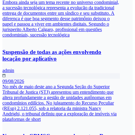
Embora ainda seja um tema recente no universo condominial,
a sucessão tecnológica representa a evolução da tradicional
entrega de documentos entre um síndico e seu substituto. A
diferença é que boa segmento desse patrimônio deixou o
papel e passou a viver em ambientes digitais. Segundo o
jurisperito Alberto Calgaro, profissional em questões
condominiais, sucessão tecnológica
Suspensão de todas as ações envolvendo
locação por aplicativo
admin
09/08/2026
No mês de maio deste ano a Segunda Seção do Superior
Tribunal de Justiça (STJ) apresentou um entendimento que
altera profundamente a gestão de unidades autônomas em
condomínios edilícios. No julgamento do Recurso Peculiar
(REsp) 2.121.055, sob a relatoria da ministra Nancy
Andrighi, o tribunal definiu que a exploração de imóveis via
plataformas de short