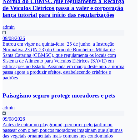
Norma do CBMSC que regulamenta a Recarga
de Veículos Elétricos passa a valer e corporação
lança tutorial para início das regularizações
admin
09/08/2026
Entrou em vigor na quinta-feira, 25 de junho, a Instrução
Normativa 23 (IN 23) do Corpo de Bombeiros Militar de
Santa Catarina (CBMSC), que regulamenta os locais com
Sistema de Alimento para Veículos Elétricos (SAVE) em
edificações no Estado. Assinada em março deste ano, a norma
passa agora a produzir efeitos, estabelecendo critérios e
padrões
Paisagismo seguro protege moradores e pets
admin
09/08/2026
Antes de entrar no playground, percorrer pelo jardim ou
passear com o pet, poucos moradores imaginam que algumas
das vegetais ornamentais mais comuns nos condomínios