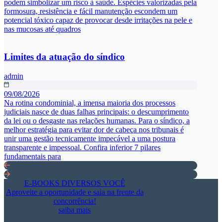
podem simbolizar um risco à saúde. Espécies valorizadas pela
formosura, resistência e fácil manutenção escondem um
potencial tóxico capaz de provocar desde irritações na pele e
nas mucosas até quadros
Limites da atuação do síndico
admin
09/08/2026
Na rotina condominial, a imensa maioria dos processos
judiciais nasce de duas falhas principais: o descumprimento
da lei ou o desgaste nas relações humanas. Para o síndico, a
melhor estratégia para evitar dor de cabeça nos tribunais é
unir uma gestão tecnicamente impecável a uma postura
transparente e impessoal. Confira inferior 7 pilares
fundamentais para
E-BOOKS DIVERSOS VOCÊ
Aproveite a oportunidade e saia na frente da
concorrência!
saiba mais