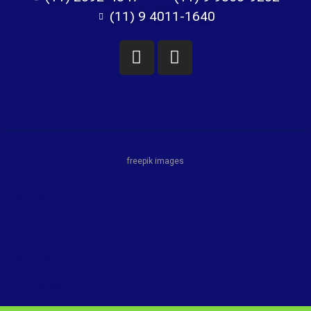
(11) 9 4011-1640
freepik images
Vila Matilde
Tatuapé
Moóca
Patriarca