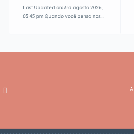
Last Updated on: 3rd agosto 2026,
05:45 pm Quando você pensa nos
prédios do núcleo histórico de São
Paulo, que imagem vem à mente?
Provavelmente sua memória te leva
primeiro aos edifícios comerciais,
com arquitetura imponente e
aquele ritmo apressurado de
pessoas entrando e saindo. De
veste, o coração da cidade ainda é
A
um grande